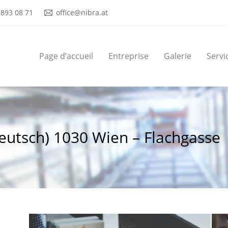
 893 08 71
office@nibra.at
Page d’accueil
Entreprise
Galerie
Servi
Page d’accueil
Entreprise
Galerie
Servi
eutsch) 1030 Wien – Flachgasse
Vous êtes ici :