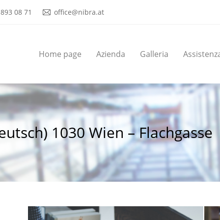
 893 08 71
office@nibra.at
Home page
Azienda
Galleria
Assistenz
Home page
Azienda
Galleria
Assistenz
eutsch) 1030 Wien – Flachgasse
Tu sei qui: